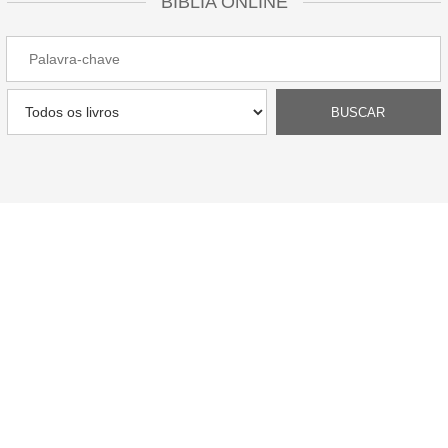
BÍBLIA ONLINE
ESTUDOS BÍBLICOS
“Mas, buscai primeiro o reino de Deus, e a sua justiça, e todas
estas coisas vos serão acrescentadas.”. Com essas palavras,
escritas em Mateus 6.33, Jesus nos deixa claro a importância de
O buscar em primeiro lugar. Encontre aqui reflexões e palavras
que irão te abençoar nesta caminhada diária.
ESTUDOS BÍBLICOS