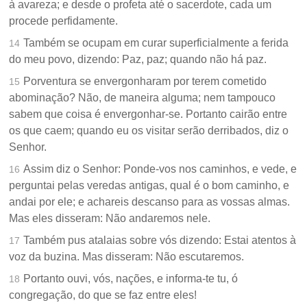
à avareza; e desde o profeta até o sacerdote, cada um
procede perfidamente.
Também se ocupam em curar superficialmente a ferida
14
do meu povo, dizendo: Paz, paz; quando não há paz.
Porventura se envergonharam por terem cometido
15
abominação? Não, de maneira alguma; nem tampouco
sabem que coisa é envergonhar-se. Portanto cairão entre
os que caem; quando eu os visitar serão derribados, diz o
Senhor.
Assim diz o Senhor: Ponde-vos nos caminhos, e vede, e
16
perguntai pelas veredas antigas, qual é o bom caminho, e
andai por ele; e achareis descanso para as vossas almas.
Mas eles disseram: Não andaremos nele.
Também pus atalaias sobre vós dizendo: Estai atentos à
17
voz da buzina. Mas disseram: Não escutaremos.
Portanto ouvi, vós, nações, e informa-te tu, ó
18
congregação, do que se faz entre eles!