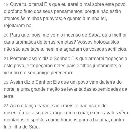
Ouve tu, ó terra! Eis que eu trarei o mal sobre este povo,
19
o próprio fruto dos seus pensamentos; porque não estão
atentos às minhas palavras; e quanto à minha lei,
rejeitaram-na.
Para que, pois, me vem o incenso de Sabá, ou a melhor
20
cana aromática de terras remotas? Vossos holocaustos
não são aceitáveis, nem me agradam os vossos sacrifícios.
Portanto assim diz o Senhor: Eis que armarei tropeços a
21
este povo, e tropeçarão neles pais e filhos juntamente; o
vizinho e o seu amigo perecerão.
Assim diz o Senhor: Eis que um povo vem da terra do
22
norte, e uma grande nação se levanta das extremidades da
terra.
Arco e lança trarão; são cruéis, e não usam de
23
misericórdia; a sua voz ruge como o mar, e em cavalos vêm
montados, dispostos como homens para a batalha, contra
ti, ó filha de Sião.