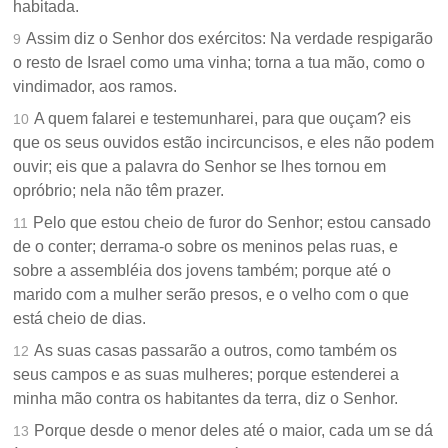
habitada.
Assim diz o Senhor dos exércitos: Na verdade respigarão
9
o resto de Israel como uma vinha; torna a tua mão, como o
vindimador, aos ramos.
A quem falarei e testemunharei, para que ouçam? eis
10
que os seus ouvidos estão incircuncisos, e eles não podem
ouvir; eis que a palavra do Senhor se lhes tornou em
opróbrio; nela não têm prazer.
Pelo que estou cheio de furor do Senhor; estou cansado
11
de o conter; derrama-o sobre os meninos pelas ruas, e
sobre a assembléia dos jovens também; porque até o
marido com a mulher serão presos, e o velho com o que
está cheio de dias.
As suas casas passarão a outros, como também os
12
seus campos e as suas mulheres; porque estenderei a
minha mão contra os habitantes da terra, diz o Senhor.
Porque desde o menor deles até o maior, cada um se dá
13