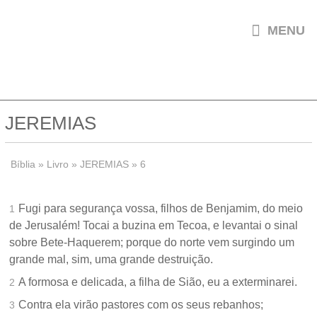

MENU
JEREMIAS
Bíblia
»
Livro
»
JEREMIAS
»
6
Fugi para segurança vossa, filhos de Benjamim, do meio
1
de Jerusalém! Tocai a buzina em Tecoa, e levantai o sinal
sobre Bete-Haquerem; porque do norte vem surgindo um
grande mal, sim, uma grande destruição.
A formosa e delicada, a filha de Sião, eu a exterminarei.
2
Contra ela virão pastores com os seus rebanhos;
3