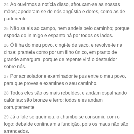
Ao ouvirmos a notícia disso, afrouxam-se as nossas
24
mãos; apoderam-se de nós angústia e dores, como as de
parturiente.
Não saiais ao campo, nem andeis pelo caminho; porque
25
espada do inimigo e espanto há por todos os lados.
Ó filha do meu povo, cingi-te de saco, e revolve-te na
26
cinza; pranteia como por um filho único, em pranto de
grande amargura; porque de repente virá o destruidor
sobre nós.
Por acrisolador e examinador te pus entre o meu povo,
27
para que proves e examines o seu caminho.
Todos eles são os mais rebeldes, e andam espalhando
28
calúnias; são bronze e ferro; todos eles andam
corruptamente.
Já o fole se queimou; o chumbo se consumiu com o
29
fogo; debalde continuam a fundição, pois os maus não são
arrancados.