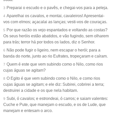
Preparai o escudo e o pavês, e chegai-vos para a peleja.
3
Aparelhai os cavalos, e montai, cavaleiros! Apresentai-
4
vos com elmos; açacalai as lanças; vesti-vos de couraças.
Por que razão os vejo espantados e voltando as costas?
5
Os seus heróis estão abatidos, e vão fugindo, sem olharem
para trás; terror há por todos os lados, diz o Senhor.
Não pode fugir o ligeiro, nem escapar o herói; para a
6
banda do norte, junto ao rio Eufrates, tropeçaram e caíram.
Quem é este que vem subindo como o Nilo, como rios
7
cujas águas se agitam?
O Egito é que vem subindo como o Nilo, e como rios
8
cujas águas se agitam; e ele diz: Subirei, cobrirei a terra;
destruirei a cidade e os que nela habitam.
Subi, ó cavalos; e estrondeai, ó carros; e saiam valentes:
9
Cuche e Pute, que manejam o escudo, e os de Lude, que
manejam e entesam o arco.