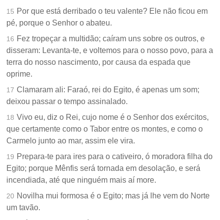
Por que está derribado o teu valente? Ele não ficou em
15
pé, porque o Senhor o abateu.
Fez tropeçar a multidão; caíram uns sobre os outros, e
16
disseram: Levanta-te, e voltemos para o nosso povo, para a
terra do nosso nascimento, por causa da espada que
oprime.
Clamaram ali: Faraó, rei do Egito, é apenas um som;
17
deixou passar o tempo assinalado.
Vivo eu, diz o Rei, cujo nome é o Senhor dos exércitos,
18
que certamente como o Tabor entre os montes, e como o
Carmelo junto ao mar, assim ele vira.
Prepara-te para ires para o cativeiro, ó moradora filha do
19
Egito; porque Mênfis será tornada em desolação, e será
incendiada, até que ninguém mais aí more.
Novilha mui formosa é o Egito; mas já lhe vem do Norte
20
um tavão.