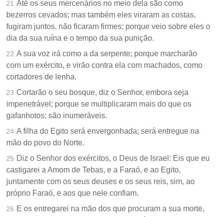
Até os seus mercenários no meio dela são como
21
bezerros cevados; mas também eles viraram as costas,
fugiram juntos, não ficaram firmes; porque veio sobre eles o
dia da sua ruína e o tempo da sua punição.
A sua voz irá como a da serpente; porque marcharão
22
com um exército, e virão contra ela com machados, como
cortadores de lenha.
Cortarão o seu bosque, diz o Senhor, embora seja
23
impenetrável; porque se multiplicaram mais do que os
gafanhotos; são inumeráveis.
A filha do Egito será envergonhada; será entregue na
24
mão do povo do Norte.
Diz o Senhor dos exércitos, o Deus de Israel: Eis que eu
25
castigarei a Amom de Tebas, e a Faraó, e ao Egito,
juntamente com os seus deuses e os seus reis, sim, ao
próprio Faraó, e aos que nele confiam.
E os entregarei na mão dos que procuram a sua morte,
26