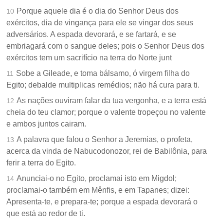
Porque aquele dia é o dia do Senhor Deus dos
10
exércitos, dia de vingança para ele se vingar dos seus
adversários. A espada devorará, e se fartará, e se
embriagará com o sangue deles; pois o Senhor Deus dos
exércitos tem um sacrifício na terra do Norte junt
Sobe a Gileade, e toma bálsamo, ó virgem filha do
11
Egito; debalde multiplicas remédios; não há cura para ti.
As nações ouviram falar da tua vergonha, e a terra está
12
cheia do teu clamor; porque o valente tropeçou no valente
e ambos juntos cairam.
A palavra que falou o Senhor a Jeremias, o profeta,
13
acerca da vinda de Nabucodonozor, rei de Babilônia, para
ferir a terra do Egito.
Anunciai-o no Egito, proclamai isto em Migdol;
14
proclamai-o também em Mênfis, e em Tapanes; dizei:
Apresenta-te, e prepara-te; porque a espada devorará o
que está ao redor de ti.