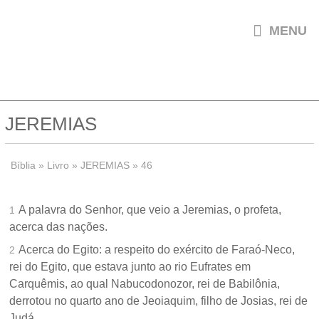

MENU
JEREMIAS
Bíblia
»
Livro
»
JEREMIAS
»
46
A palavra do Senhor, que veio a Jeremias, o profeta,
1
acerca das nações.
Acerca do Egito: a respeito do exército de Faraó-Neco,
2
rei do Egito, que estava junto ao rio Eufrates em
Carquêmis, ao qual Nabucodonozor, rei de Babilônia,
derrotou no quarto ano de Jeoiaquim, filho de Josias, rei de
Judá.