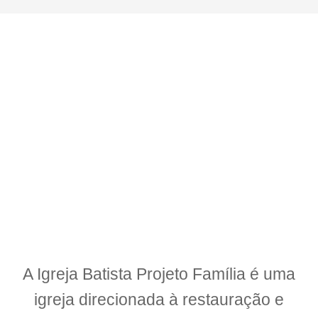
ESTUDOS BÍBLICOS
“Mas, buscai primeiro o reino de Deus, e a sua justiça, e todas
estas coisas vos serão acrescentadas.”. Com essas palavras,
escritas em Mateus 6.33, Jesus nos deixa claro a importância de
O buscar em primeiro lugar. Encontre aqui reflexões e palavras
que irão te abençoar nesta caminhada diária.
ESTUDOS BÍBLICOS
A
Igreja Batista Projeto Família
é uma
igreja direcionada à
restauração e