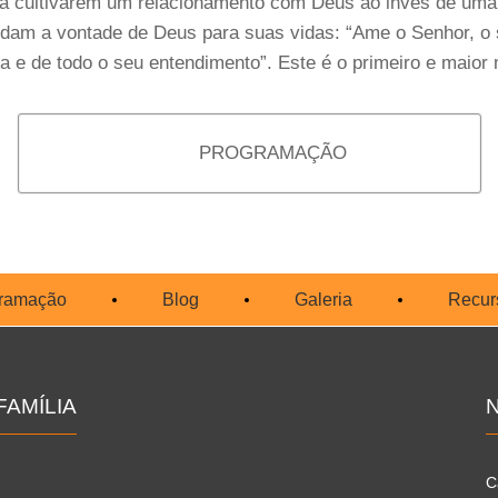
a cultivarem um relacionamento com Deus ao invés de uma 
ndam a vontade de Deus para suas vidas: “Ame o Senhor, o 
a e de todo o seu entendimento”. Este é o primeiro e maio
PROGRAMAÇÃO
ramação
Blog
Galeria
Recur
AMÍLIA
C