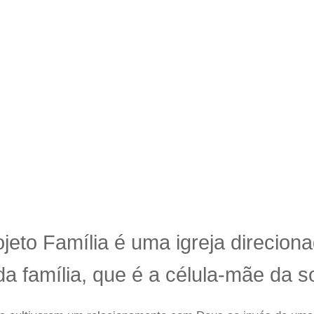
 Deus, e a sua justiça, e todas estas coisas vos serão acr
s deixa claro a importância de O buscar em primeiro lugar. 
que irão te abençoar nesta caminhada diária.
ESTUDOS BÍBLICOS
ojeto Família
é uma igreja direcion
a família, que é a célula-mãe da s