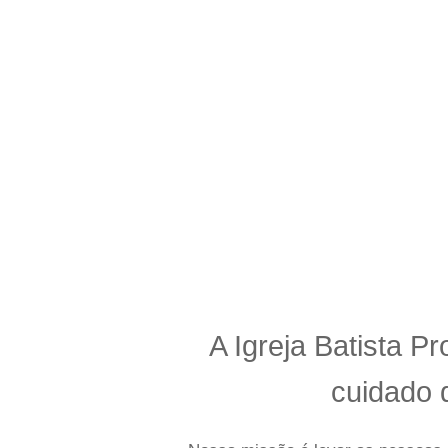
“Mas, buscai primeiro o reino de
escritas em Mateus 6.33, Jesus no
A
Igreja Batista Pr
cuidado
d