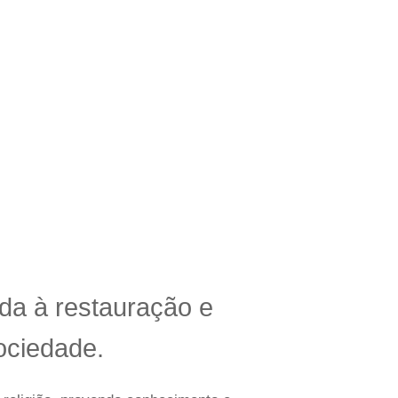
escentadas.”. Com essas palavras,
Encontre aqui reflexões e palavras
ada à
restauração e
ociedade.