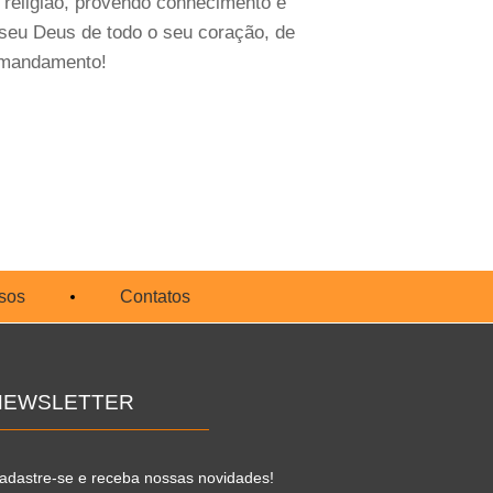
religião, provendo conhecimento e
seu Deus de todo o seu coração, de
r mandamento!
sos
Contatos
NEWSLETTER
adastre-se e receba nossas novidades!