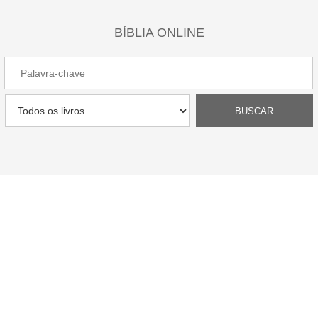
BÍBLIA ONLINE
ESTUDOS BÍBLICOS
“Mas, buscai primeiro o reino de Deus, e a sua justiça, e todas
estas coisas vos serão acrescentadas.”. Com essas palavras,
escritas em Mateus 6.33, Jesus nos deixa claro a importância de
O buscar em primeiro lugar. Encontre aqui reflexões e palavras
que irão te abençoar nesta caminhada diária.