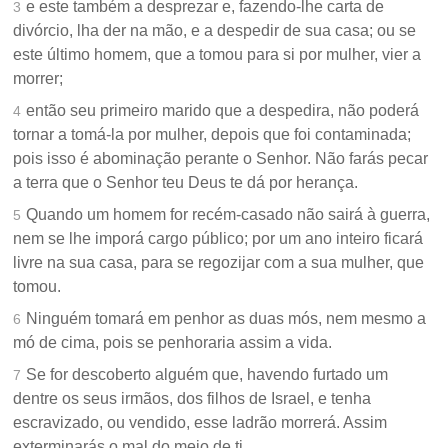
e este também a desprezar e, fazendo-lhe carta de
3
divórcio, lha der na mão, e a despedir de sua casa; ou se
este último homem, que a tomou para si por mulher, vier a
morrer;
então seu primeiro marido que a despedira, não poderá
4
tornar a tomá-la por mulher, depois que foi contaminada;
pois isso é abominação perante o Senhor. Não farás pecar
a terra que o Senhor teu Deus te dá por herança.
Quando um homem for recém-casado não sairá à guerra,
5
nem se lhe imporá cargo público; por um ano inteiro ficará
livre na sua casa, para se regozijar com a sua mulher, que
tomou.
Ninguém tomará em penhor as duas mós, nem mesmo a
6
mó de cima, pois se penhoraria assim a vida.
Se for descoberto alguém que, havendo furtado um
7
dentre os seus irmãos, dos filhos de Israel, e tenha
escravizado, ou vendido, esse ladrão morrerá. Assim
exterminarás o mal do meio de ti.