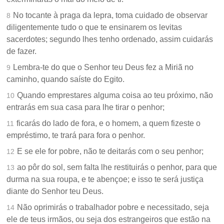
No tocante à praga da lepra, toma cuidado de observar
8
diligentemente tudo o que te ensinarem os levitas
sacerdotes; segundo lhes tenho ordenado, assim cuidarás
de fazer.
Lembra-te do que o Senhor teu Deus fez a Miriã no
9
caminho, quando saíste do Egito.
Quando emprestares alguma coisa ao teu próximo, não
10
entrarás em sua casa para lhe tirar o penhor;
ficarás do lado de fora, e o homem, a quem fizeste o
11
empréstimo, te trará para fora o penhor.
E se ele for pobre, não te deitarás com o seu penhor;
12
ao pôr do sol, sem falta lhe restituirás o penhor, para que
13
durma na sua roupa, e te abençoe; e isso te será justiça
diante do Senhor teu Deus.
Não oprimirás o trabalhador pobre e necessitado, seja
14
ele de teus irmãos, ou seja dos estrangeiros que estão na