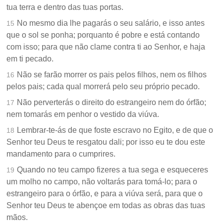
tua terra e dentro das tuas portas.
No mesmo dia lhe pagarás o seu salário, e isso antes
15
que o sol se ponha; porquanto é pobre e está contando
com isso; para que não clame contra ti ao Senhor, e haja
em ti pecado.
Não se farão morrer os pais pelos filhos, nem os filhos
16
pelos pais; cada qual morrerá pelo seu próprio pecado.
Não perverterás o direito do estrangeiro nem do órfão;
17
nem tomarás em penhor o vestido da viúva.
Lembrar-te-ás de que foste escravo no Egito, e de que o
18
Senhor teu Deus te resgatou dali; por isso eu te dou este
mandamento para o cumprires.
Quando no teu campo fizeres a tua sega e esqueceres
19
um molho no campo, não voltarás para tomá-lo; para o
estrangeiro para o órfão, e para a viúva será, para que o
Senhor teu Deus te abençoe em todas as obras das tuas
mãos.