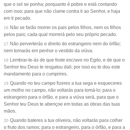
que o sol se ponha; porquanto é pobre e está contando
com isso; para que não clame contra ti ao Senhor, e haja
em ti pecado.
Não se farão morrer os pais pelos filhos, nem os filhos
16
pelos pais; cada qual morrerá pelo seu próprio pecado.
Não perverterás o direito do estrangeiro nem do órfão;
17
nem tomarás em penhor o vestido da viúva.
Lembrar-te-ás de que foste escravo no Egito, e de que o
18
Senhor teu Deus te resgatou dali; por isso eu te dou este
mandamento para o cumprires.
Quando no teu campo fizeres a tua sega e esqueceres
19
um molho no campo, não voltarás para tomá-lo; para o
estrangeiro para o órfão, e para a viúva será, para que o
Senhor teu Deus te abençoe em todas as obras das tuas
mãos.
Quando bateres a tua oliveira, não voltarás para colher
20
o fruto dos ramos; para o estrangeiro, para o órfão, e para a