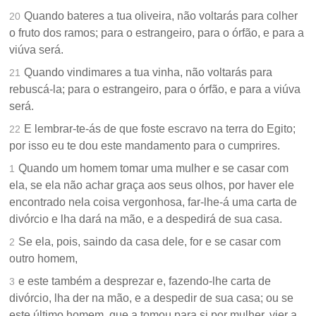
Quando bateres a tua oliveira, não voltarás para colher
20
o fruto dos ramos; para o estrangeiro, para o órfão, e para a
viúva será.
Quando vindimares a tua vinha, não voltarás para
21
rebuscá-la; para o estrangeiro, para o órfão, e para a viúva
será.
E lembrar-te-ás de que foste escravo na terra do Egito;
22
por isso eu te dou este mandamento para o cumprires.
Quando um homem tomar uma mulher e se casar com
1
ela, se ela não achar graça aos seus olhos, por haver ele
encontrado nela coisa vergonhosa, far-lhe-á uma carta de
divórcio e lha dará na mão, e a despedirá de sua casa.
Se ela, pois, saindo da casa dele, for e se casar com
2
outro homem,
e este também a desprezar e, fazendo-lhe carta de
3
divórcio, lha der na mão, e a despedir de sua casa; ou se
este último homem, que a tomou para si por mulher, vier a