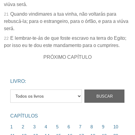
viúva será.
Quando vindimares a tua vinha, não voltarás para
21
rebuscá-la; para o estrangeiro, para o órfão, e para a viúva
será.
E lembrar-te-ás de que foste escravo na terra do Egito;
22
por isso eu te dou este mandamento para o cumprires.
PRÓXIMO CAPÍTULO
LIVRO:
CAPÍTULOS
1
2
3
4
5
6
7
8
9
10