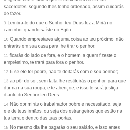
sacerdotes; segundo lhes tenho ordenado, assim cuidarás
de fazer.
Lembra-te do que o Senhor teu Deus fez a Miriã no
9
caminho, quando saíste do Egito.
Quando emprestares alguma coisa ao teu próximo, não
10
entrarás em sua casa para lhe tirar o penhor;
ficarás do lado de fora, e o homem, a quem fizeste o
11
empréstimo, te trará para fora o penhor.
E se ele for pobre, não te deitarás com o seu penhor;
12
ao pôr do sol, sem falta lhe restituirás o penhor, para que
13
durma na sua roupa, e te abençoe; e isso te será justiça
diante do Senhor teu Deus.
Não oprimirás o trabalhador pobre e necessitado, seja
14
ele de teus irmãos, ou seja dos estrangeiros que estão na
tua terra e dentro das tuas portas.
No mesmo dia lhe pagarás o seu salário, e isso antes
15