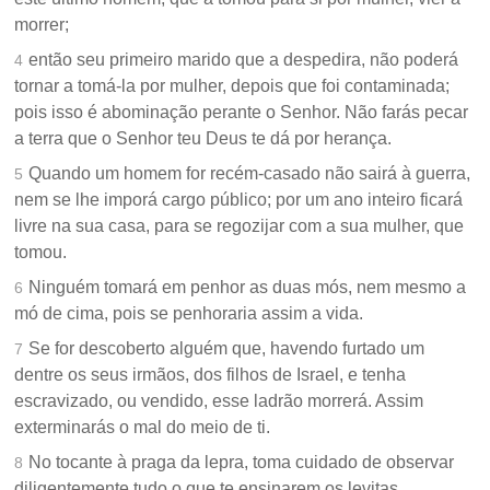
morrer;
então seu primeiro marido que a despedira, não poderá
4
tornar a tomá-la por mulher, depois que foi contaminada;
pois isso é abominação perante o Senhor. Não farás pecar
a terra que o Senhor teu Deus te dá por herança.
Quando um homem for recém-casado não sairá à guerra,
5
nem se lhe imporá cargo público; por um ano inteiro ficará
livre na sua casa, para se regozijar com a sua mulher, que
tomou.
Ninguém tomará em penhor as duas mós, nem mesmo a
6
mó de cima, pois se penhoraria assim a vida.
Se for descoberto alguém que, havendo furtado um
7
dentre os seus irmãos, dos filhos de Israel, e tenha
escravizado, ou vendido, esse ladrão morrerá. Assim
exterminarás o mal do meio de ti.
No tocante à praga da lepra, toma cuidado de observar
8
diligentemente tudo o que te ensinarem os levitas